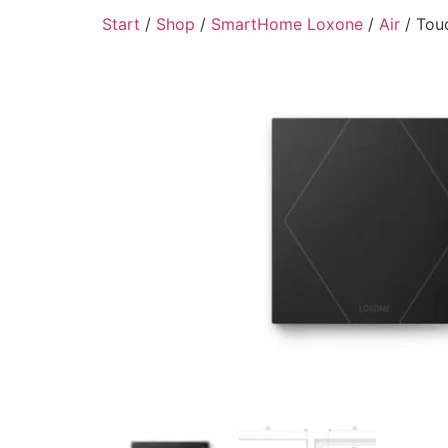
Start
/
Shop
/
SmartHome Loxone
/
Air
/ Touc