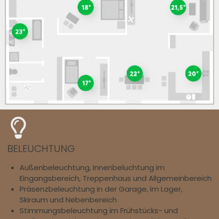
BELEUCHTUNG
Außenbeleuchtung, Innenbeluchtung im
Eingangsbereich, Treppenhaus und Allgemeinbereich
Präsenzbeleuchtung in der Garage, im Lager,
Skiraum und Nebenbereich
Stimmungsbeleuchtung im Frühstücks- und