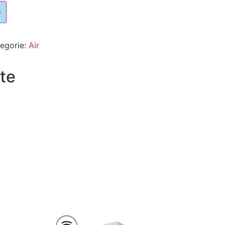
b
egorie:
Air
te