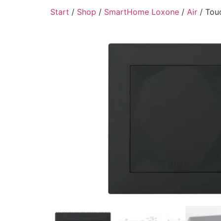
Start
/
Shop
/
SmartHome Loxone
/
Air
/ Touc